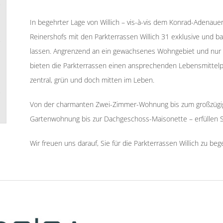
In begehrter Lage von Willich – vis-à-vis dem Konrad-Adenau
Reinershofs mit den Parkterrassen Willich 31 exklusive und b
lassen. Angrenzend an ein gewachsenes Wohngebiet und nur w
bieten die Parkterrassen einen ansprechenden Lebensmittelpu
zentral, grün und doch mitten im Leben.
Von der charmanten Zwei-Zimmer-Wohnung bis zum großzügige
Gartenwohnung bis zur Dachgeschoss-Maisonette – erfüllen Si
Wir freuen uns darauf, Sie für die Parkterrassen Willich zu beg